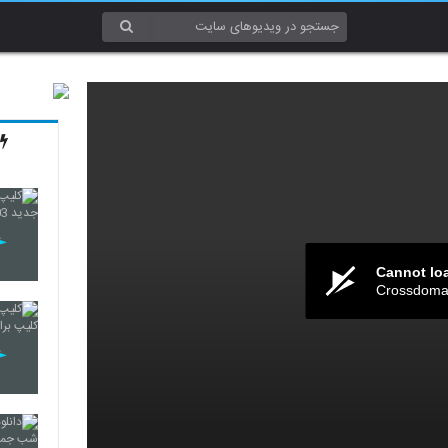
Cannot lo
Crossdomai