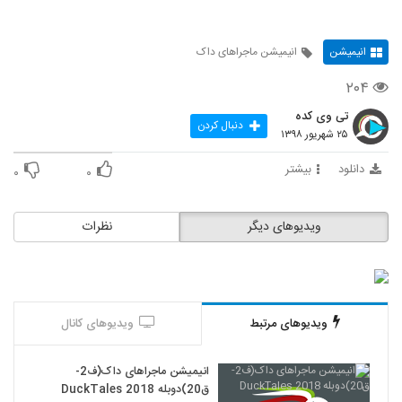
انیمیشن
انیمیشن ماجراهای داک
۲۰۴
تی وی کده
دنبال کردن
۲۵ شهریور ۱۳۹۸
دانلود
بیشتر
۰
۰
ویدیوهای دیگر
نظرات
ویدیوهای مرتبط
ویدیوهای کانال
انیمیشن ماجراهای داک(ف2-
ق20)دوبله DuckTales 2018