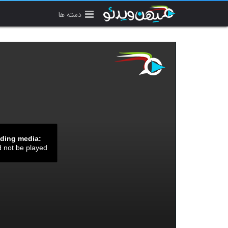
دسته ها
ading media:
d not be played