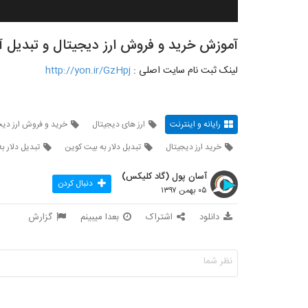
آموزش خرید و فروش ارز دیجیتال و تبدیل آنها nger
لینک ثبت نام سایت اصلی :
http://yon.ir/GzHpj
رایانه و اینترنت
ارز های دیجیتال
خرید و فروش ارز دیج
خرید ارز دیجیتال
تبدبل دلار به بیت کوین
تبدیل دلار به
آسان پول (گاد کلیکس)
دنبال کردن
۰۵ بهمن ۱۳۹۷
دانلود
اشتراک
بعدا میبینم
گزارش