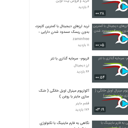
خرید و فروش بیت کوین
۶ بازدید
۰۰:۲۸
ترید ارزهای دیجیتال با کمترین کارمزد،
بدون ریسک مسدود شدن دارایی ها
zaminfree
۰۰:۰۵
۱۱ بازدید
اتریوم- سرمایه گذاری با تتر
ارز دیجیتال
۶۶ بازدید
۰۰:۵۴
آکواریوم مینرال اویل خانگی ( خنک
سازی ماینر با روغن )
قشم ماینر
۰۳:۱۹
۱۷۶ بازدید
نگاهی به فارم ماینینگ با تکنولوژی