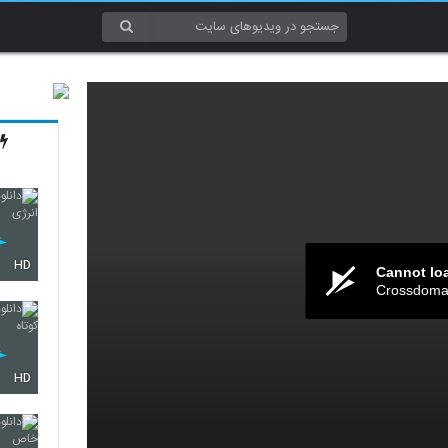
HD
Cannot lo
Crossdomai
HD