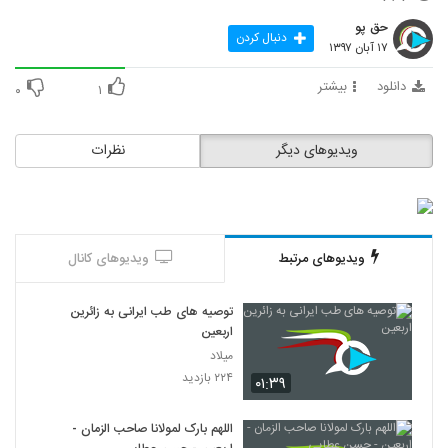
17
حق پو
دنبال کردن
۱۷ آبان ۱۳۹۷
تو را دارم ..
۱۱۰ بازدید
دانلود
بیشتر
18
۰
۱
اللهم رب شهر الرمضان
ویدیوهای دیگر
نظرات
۱۴۰ بازدید
19
لاتترکنی ( منو رها نکن .. )
۱۱۷ بازدید
20
ویدیوهای مرتبط
ویدیوهای کانال
فقط واسه حسین فاطمه خوبه ..
توصیه های طب ایرانی به زائرین
۱۵۶ بازدید
21
اربعین
میلاد
پس کی میایی ...
۲۲۴ بازدید
۰۱:۳۹
۶۷ بازدید
22
اللهم بارک لمولانا صاحب الزمان -