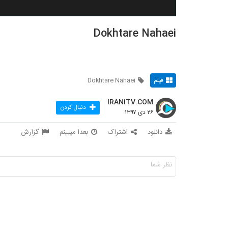
Dokhtare Nahaei
فیلم
Dokhtare Nahaei
IRANiTV.COM
دنبال کردن
۲۶ دی ۱۳۹۷
دانلود
اشتراک
بعدا میبینم
گزارش