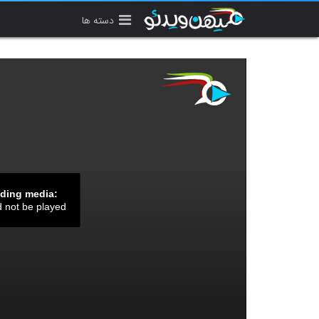
دسته ها
ading media:
d not be played