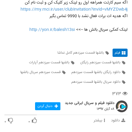
اگه سیم کارتت همراهه اول رو لینک زیر کلیک کن و ثبت نام کن
https://my.mci.ir/user/clubInvitation?invId=vMYZDwb4j
اگه هدیه ات برات فعال نشد با 9990 تماس بگیر
لینک کمکی سریال بالش ها -->>
http://yon.ir/balesh13si
فیلم
بالشها قسمت سیزدهم کامل نماشا
بالشها قسمت سیزدهم رایگان
بالشها قسمت سیزدهم آپارات
دانلود رایگان بالشها قسمت سیزدهم
قسمت سیزدهم سریال بالشها
دانلود سریال بالشها قسمت سیزدهم
۳۷۳
دانلود فیلم و سریال ایرانی جدید
دنبال کردن
۰۸ آبان ۱۳۹۷
دانلود
بیشتر
۰
۰