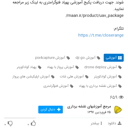
شوند. جهت دریافت پکیج آموزشی پهپاد فتوگرامتری به لینک زیر مراجعه
نمایید.
maan.ir/product/uav_package/
تلگرام:
https://t.me/closerange
آموزشی
آموزش dji go
آموزش pix4capture
آموزش drone deploy
آموزش پرواز با پهباد
پهباد کوادکوپتر
آموزش کوادکوپتر
آموزش هلی شات
آموزش اپلیکیشن های پرواز
آموزش نقشه برداری با پهپاد
آموزش فتوگرامتری
۶۵۹
مرجع آموزشهای نقشه برداری
دنبال کردن
۲۵ فروردین ۱۳۹۷
دانلود
بیشتر
۰
۰