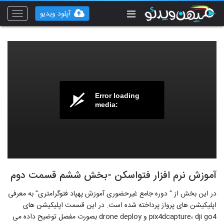
آپلود ویدیو
Toggle
vigation
Error loading
media:
آموزش نرم افزار فتواسکن -بخش ششم قسمت دوم
در این بخش از " دوره جامع غیرحضوری آموزش پهپاد فتوگرامتری" به معرفی
اپلیکیشن های پرواز پرداخته شده است. در این قسمت اپلیکیشن های
pix4dcapture، dji go4 و drone deploy بصورت مفصل توضیح داده می