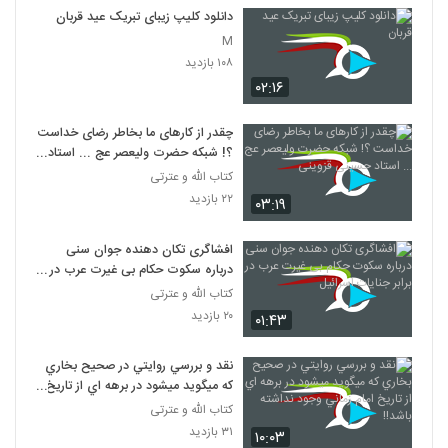
دانلود کلیپ زیبای تبریک عید قربان
M
۱۰۸ بازدید
۰۲:۱۶
چقدر از کارهای ما بخاطر رضای خداست
؟! شبکه حضرت ولیعصر عج ... استاد
حسینی قزوینی
کتاب الله و عترتی
۲۲ بازدید
۰۳:۱۹
افشاگری تکان دهنده جوان سنی
درباره سکوت حکام بی غیرت عرب در
برابر جنایات اسرائیل
کتاب الله و عترتی
۲۰ بازدید
۰۱:۴۳
نقد و بررسي روايتي در صحيح بخاري
که ميگويد ميشود در برهه اي از تاريخ
امام زماني وجود نداشته باشد!!
کتاب الله و عترتی
۳۱ بازدید
۱۰:۰۳