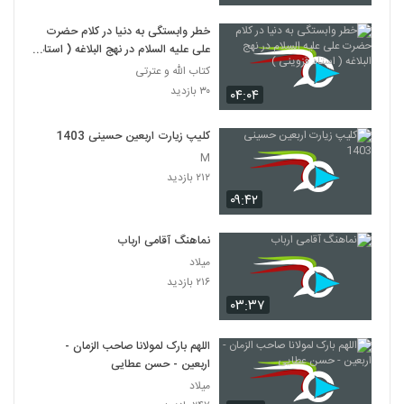
خطر وابستگی به دنیا در کلام حضرت
علی علیه السلام در نهج البلاغه ( استاد
قزوینی )
کتاب الله و عترتی
۳۰ بازدید
۰۴:۰۴
کلیپ زیارت اربعین حسینی 1403
M
۲۱۲ بازدید
۰۹:۴۲
نماهنگ آقامی ارباب
میلاد
۲۱۶ بازدید
۰۳:۳۷
اللهم بارک لمولانا صاحب الزمان -
اربعین - حسن عطایی
میلاد