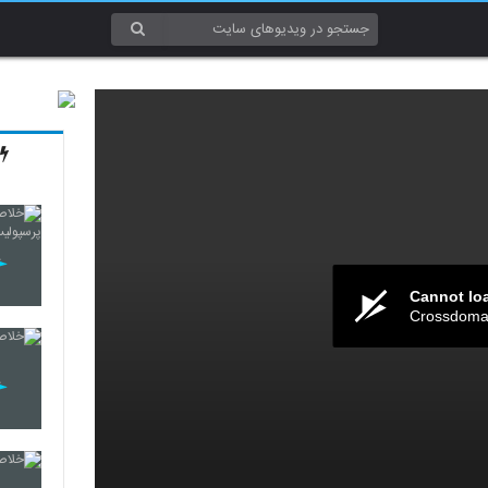
Cannot lo
Crossdomai