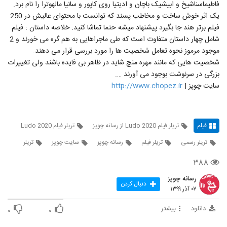
فاطیماسناشیخ و ابیشیک باچان و ادیتیا روی کاپور و سانیا مالهوترا را نام برد.
یک اثر خوش ساخت و مخاطب پسند که توانست با محتوای عالیش در 250
فیلم برتر هند جا بگیرد پیشنهاد میشه حتما تماشا کنید. خلاصه داستان : فیلم
شامل چهار داستان متفاوت است که طی ماجراهایی به هم گره می خورند و 2
موجود مرموز نحوه تعامل شخصیت ها را مورد بررسی قرار می دهند.
شخصیت هایی که مانند مهره منچ شاید در ظاهر بی فایده باشند ولی تغییرات
بزرگی در سرنوشت بوجود می آورند ….
سایت چوپز |
http://www.chopez.ir
فیلم
تریلر فیلم Ludo 2020 از رسانه چوپز
تریلر فیلم Ludo 2020
تریلر رسمی
تریلر فیلم
رسانه چوپز
سایت چوپز
تریلر
۳۸۸
رسانه چوپز
دنبال کردن
۰۷ آذر ۱۳۹۹
دانلود
بیشتر
۰
۰