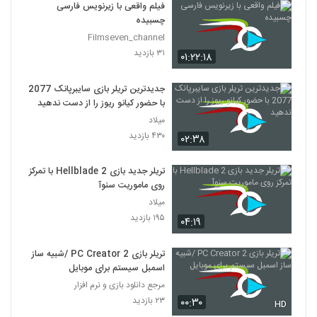
فیلم واقعی با زیرنویس فارسی
چسبیده
Filmseven_channel
۳۱ بازدید
۰۱:۲۲:۱۸
جدیدترین تریلر بازی سایبرپانک 2077
با حضور کیانو ریوز را از دست ندهید
میلاد
۴۳۰ بازدید
۰۲:۳۸
تریلر جدید بازی Hellblade 2 با تمرکز
روی ماموریت سنوآ
میلاد
۱۹۵ بازدید
۰۴:۱۹
تریلر بازی PC Creator 2 /شبیه ساز
اسمبل سیستم برای موبایل
مرجع دانلود بازی و نرم افزار
۲۳ بازدید
۰۰:۳۰
HD