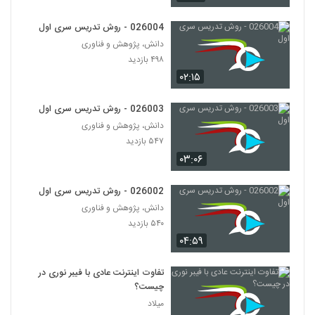
۵۳۲ بازدید
24
026004 - روش تدریس سری اول
دانش، پژوهش و فناوری
026025 - ارائه موثر (13)
۴۹۸ بازدید
۳۷۹ بازدید
25
۰۲:۱۵
026026 - Developing the 4 C's
026003 - روش تدریس سری اول
through PBL
26
دانش، پژوهش و فناوری
۳۲۳ بازدید
۵۴۷ بازدید
026027 - Teaching Methods for
۰۳:۰۶
Inspiring the Students of the Future
27
۲۸۳ بازدید
026002 - روش تدریس سری اول
دانش، پژوهش و فناوری
026028 - Andragogy: 1.The Adult
۵۴۰ بازدید
Learner
28
۲۳۹ بازدید
۰۴:۵۹
026029 - Andragogy:
تفاوت اینترنت عادی با فیبر نوری در
2.Characteristics of the Adult
چیست؟
29
Learner
۲۵۵ بازدید
میلاد