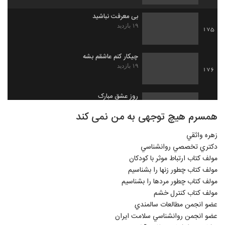
بی معرفت نباشید
۱۹ بازدید
175
چیکار کنم عاشقم بشه
۱۹ بازدید
176
روز عشق مبارک
۱۹ بازدید
177
همسرم هیچ توجهی به من نمی کند
زهره واثقي
عشق دروغین
دكتري تخصصي روانشناسي
۲۰ بازدید
178
مولف كتاب ارتباط موثر با كودكان
مولف کتاب چطور زنها را بشناسيم
گاهی اوقات باید مدام تکرار کنیم
مولف کتاب چطور مردها را بشناسيم
۲۳ بازدید
179
مولف کتاب کنترل خشم
عضو انجمن مطالعات سالمندي
میخواد بره بزار بره
عضو انجمن روانشناسي سلامت ايران
۱۸ بازدید