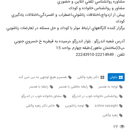
مشاوره روانشناسي تلفني آنلاين و حضوري
180
مشاور و روانشناس خانواده و كودك
پيش از ازدواج،اختلافات زناشوئي،اضطراب و افسردگي،اختلالات يادگيري
میخوام مادرشوهرم را عوض کنم
كودك
۱۵ بازدید
181
برگزار كننده كارگاههاي ارتباط موثر با كودك و حل مسئله در تعارضات زناشويي
هیچ کس همیشگی نیست
آدرس شعبه اندرزگو : بلوار اندرزگو ،نرسيده به قيطريه خ خسروي جنوبي
۲۱ بازدید
،پ3(ساختمان ماهور)،طبقه چهارم ،واحد 15
182
تلفن : 22214949-22243910
از بدی هاش درس بگیر
۲۶ بازدید
183
بانوان
دکتر زهره واثقی
همسرم هیچ توجهی به من نمی کند
به مادرشوهرم حسادت میکنم
توجه به همسر
رابطه عاطفی با همسر
رابطه با همسر
۱۹ بازدید
184
روانشناس خانواده خوب در اندرزگو
مشاور خانواده خوب در اندرزگو
zohre vaseghi
توجه زناشویی
خانم دکتر زهره واثقی
بهش فرصت دوباره بده
۱۹ بازدید
زهره واثقی
185
۲۶