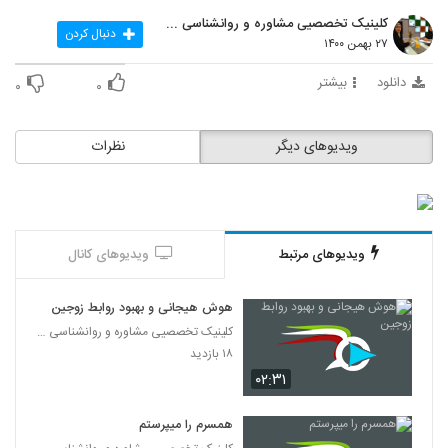
حالم بده
کلینیک تخصصیی مشاوره و روانشناسی خانواده ایرانی
۲۱ بازدید
دنبال کردن
186
۲۷ بهمن ۱۴۰۰
دانلود
بیشتر
۰
۰
حس میکنم دست و پام بستس
۲۱ بازدید
187
ویدیوهای دیگر
نظرات
خانوادم حمایت نمی کنند
۲۲ بازدید
188
خیلی وابستشم
ویدیوهای مرتبط
ویدیوهای کانال
۱۸ بازدید
189
هوش هیجانی و بهبود روابط زوجین
دروغ بسه
کلینیک تخصصیی مشاوره و روانشناسی خانواده ایرانی
۲۱ بازدید
۱۸ بازدید
190
۰۲:۳۱
رابطت باهاش بده؟
همسرم را میپرستم
۱۹ بازدید
191