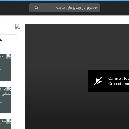
Cannot lo
Crossdomai