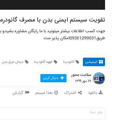
تقویت سیستم ایمنی بدن با مصرف گانودرما
جهت کسب اطلاعات بیشتر میتونید با ما رایگان مشاوره بشیدو بعد
طریق09361299031امکان پذیر ست
انیمیشن
گانودرما
قهوه گانودرما
درمان عرق بدن
سلامت محور
دنبال کردن
۲۸ مهر ۱۳۹۹
دانلود
اشتراک
بعدا میبینم
گزارش