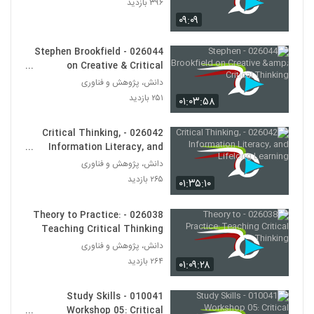
۳۹۶ بازدید
030027 - تفکر انتقادی (سری اول)
۰۹:۰۹
۵۸۹ بازدید
27
026044 - Stephen Brookfield
030028 - تفکر انتقادی (سری اول)
on Creative & Critical
۵۱۱ بازدید
Thinking
28
دانش، پژوهش و فناوری
۲۵۱ بازدید
۰۱:۰۳:۵۸
030037 - نظریه انتخاب عقلانی
۶۷۸ بازدید
026042 - Critical Thinking,
29
Information Literacy, and
Lifelong Learning
دانش، پژوهش و فناوری
030038 - نظریه انتخاب عقلانی
۲۶۵ بازدید
۰۱:۳۵:۱۰
۵۹۷ بازدید
30
026038 - Theory to Practice:
030039 - نظریه انتخاب عقلانی
Teaching Critical Thinking
۵۹۴ بازدید
دانش، پژوهش و فناوری
31
۲۶۴ بازدید
۰۱:۰۹:۲۸
030040 - نظریه انتخاب عقلانی
010041 - Study Skills
۶۰۹ بازدید
32
Workshop 05: Critical