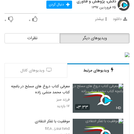
دانش، پژوهش و فناوری
21
دنبال کردن
۲۵ فروردین ۱۳۹۷
030022 - تفکر انتقادی (سری اول)
دانلود
بیشتر
۰
۰
۴۷۴ بازدید
22
ویدیوهای دیگر
نظرات
030023 - تفکر انتقادی (سری اول)
۵۷۳ بازدید
23
030024 - تفکر انتقادی (سری اول)
ویدیوهای مرتبط
ویدیوهای کانال
۵۲۱ بازدید
24
معرفی کتاب دروغ های مسلح در باغچه
030025 - تفکر انتقادی (سری اول)
کتاب محمد منشی زاده
۴۸۸ بازدید
25
فرزند سبز
۱۷ بازدید
۰۳:۳۳
HD
030026 - تفکر انتقادی (سری اول)
۵۶۳ بازدید
موفقیت با تفکر انتقادی
26
fif,n , j,sui tvnd