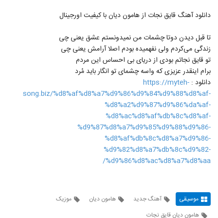
دانلود آهنگ قایق نجات از هامون دیان با کیفیت اورجینال
تا قبل دیدن دوتا چشمات من نمیدونستم عشق یعنی چی
زندگی می‌کردم ولی نفهمیده بودم اصلا آرامش یعنی چی
تو قایق نجاتم بودی از دریای بی احساس این مردم
برام اینقدر عزیزی که واسه چشمای تو انگار باید مُرد
دانلود :
https://myteh-
song.biz/%d8%af%d8%a7%d9%86%d9%84%d9%88%d8%af-
%d8%a2%d9%87%d9%86%da%af-
%d8%ac%d8%af%db%8c%d8%af-
%d9%87%d8%a7%d9%85%d9%88%d9%86-
%d8%af%db%8c%d8%a7%d9%86-
%d9%82%d8%a7%db%8c%d9%82-
%d9%86%d8%ac%d8%a7%d8%aa/
موسیقی
آهنگ جدید
هامون دیان
موزیک
هامون دیان قایق نجات