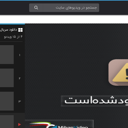
دانلود سریال 
۱۵
۴
از
ویدئو
1
2
3