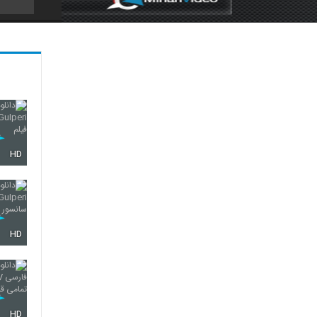
5
6
HD
HD
HD