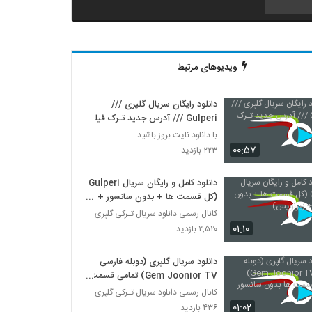
دانلود سریال گلپری قسمت 14 دوبله فارسی
۶۰۲ بازدید
ویدیوهای مرتبط
دانلود سریال گلپری قسمت 15 دوبله فارسی
۱,۸۷۱ بازدید
دانلود رایگان سریال گلپری ///
Gulperi /// آدرس جدید تـرک فیلم
با دانلود نایت بروز باشید
۰۰:۵۷
۲۲۳ بازدید
دانلود کامل و رایگان سریال Gulperi
(کل قسمت ها + بدون سانسور +
زیرنویس)
کانال رسمی دانلود سریال تـرکی گلپری
۰۱:۱۰
۲,۵۲۰ بازدید
دانلود سریال گلپری (دوبله فارسی
Gem Joonior TV) تمامی قسمت
ها بدون سانسور
کانال رسمی دانلود سریال تـرکی گلپری
۰۱:۰۲
۴۳۶ بازدید