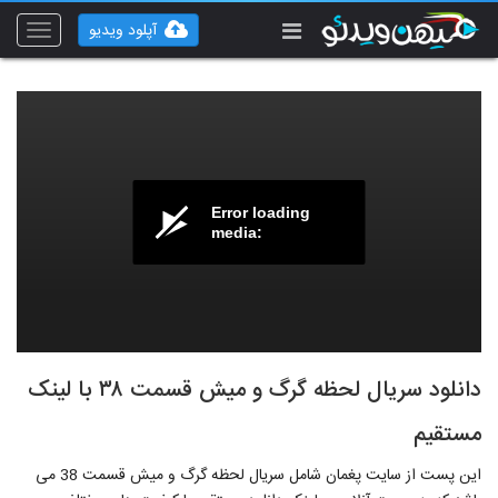
آپلود ویدیو
Toggle
vigation
Error loading
media:
دانلود سریال لحظه گرگ و میش قسمت ۳۸ با لینک
مستقیم
این پست از سایت پغمان شامل سریال لحظه گرگ و میش قسمت 38 می