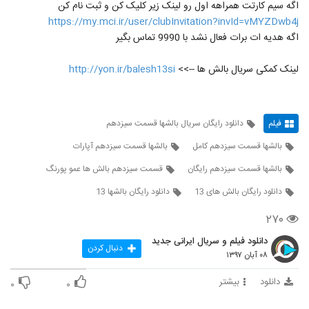
اگه سیم کارتت همراهه اول رو لینک زیر کلیک کن و ثبت نام کن
https://my.mci.ir/user/clubInvitation?invId=vMYZDwb4j
اگه هدیه ات برات فعال نشد با 9990 تماس بگیر
لینک کمکی سریال بالش ها -->>
http://yon.ir/balesh13si
فیلم
دانلود رایگان سریال بالشها قسمت سیزدهم
بالشها قسمت سیزدهم کامل
بالشها قسمت سیزدهم آپارات
بالشها قسمت سیزدهم رایگان
قسمت سیزدهم بالش ها عمو پورنگ
دانلود رایگان بالش های 13
دانلود رایگان بالشها 13
۲۷۰
دانلود فیلم و سریال ایرانی جدید
دنبال کردن
۰۸ آبان ۱۳۹۷
دانلود
بیشتر
۰
۰