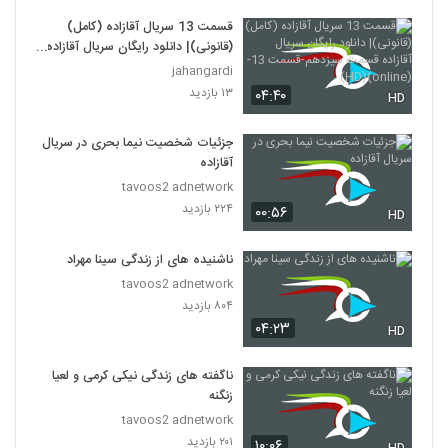
قسمت 13 سریال آقازاده (کامل)
(قانونی)| دانلود رایگان سریال آقازاده
قسمت سیزدهم-قسمت 13-(online)
jahangardi
(HD)
۱۳ بازدید
۰۴:۴۰
HD
جزئیات شخصیت نیما بحری در سریال
آقازاده
tavoos2 adnetwork
۲۲۴ بازدید
۰۰:۵۶
HD
ناشنیده های از زندگی سینا مهراد
tavoos2 adnetwork
۸۰۴ بازدید
۰۴:۲۳
HD
ناگفته های زندگی نیکی کرمی و لعیا
زنگنه
tavoos2 adnetwork
۲۰۱ بازدید
۱۰:۰۶