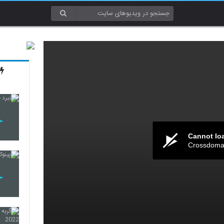
Cannot lo
Crossdomai