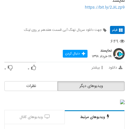
نماپسند
https://bit.ly/2JiLzp9
فیلم
جهت دانلود سریال نهنگ آبی قسمت هفدهم بر روی لینک
۶۴۹
نماپسند
دنبال کردن
۲۸ خرداد ۱۳۹۸
دانلود
بیشتر
۰
۰
ویدیوهای دیگر
نظرات
ویدیوهای مرتبط
ویدیوهای کانال