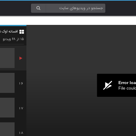
13
افسانه اوک نی
14
۶۸
۱۵
از
ویدئو
Error lo
16
File coul
17
18