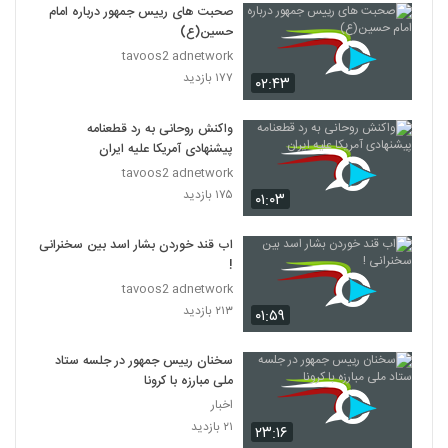
صحبت های رییس جمهور درباره امام
حسین(ع)
tavoos2 adnetwork
۱۷۷ بازدید
۰۲:۴۳
واکنش روحانی به رد قطعنامه
پیشنهادی آمریکا علیه ایران
tavoos2 adnetwork
۱۷۵ بازدید
۰۱:۰۳
اب قند خوردن بشار اسد بین سخنرانی
!
tavoos2 adnetwork
۲۱۳ بازدید
۰۱:۵۹
سخنان رییس جمهور در جلسه ستاد
ملی مبارزه با کرونا
اخبار
۲۱ بازدید
۲۳:۱۶