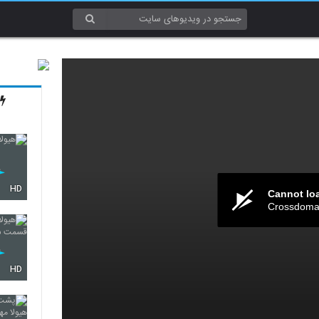
HD
Cannot lo
Crossdomai
HD