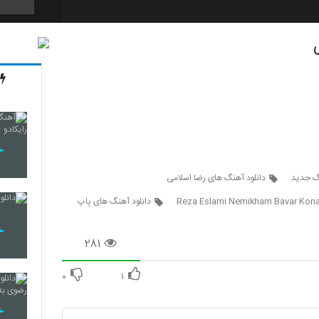
2139
2140
2141
نگ جدید
دانلود آهنگ های رضا اسلامی
Reza Eslami Nemikham Bavar Kon
دانلود آهنگ های پاپ
2142
۲۸۱
۰
۱
2143