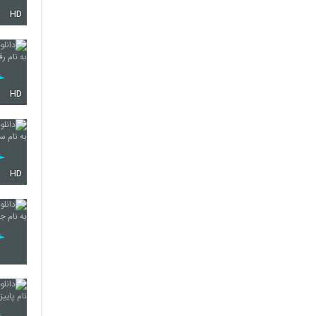
HD
2155
2156
HD
2157
HD
2158
2159
2160