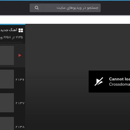
2133
آهنگ جدید 4
2134
۶۶۵۸
۲۱۳۵
از
وید
Cannot lo
2136
Crossdomai
2137
2138