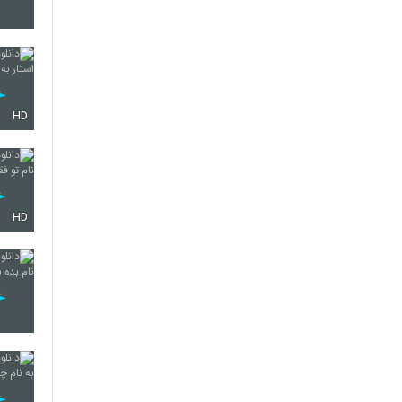
2150
HD
2151
2152
HD
2153
2154