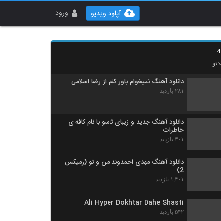
دانلود آهنگ اپیکور باند بالاتر
۴۹۰ بازدید
ورود
آپلود ویدیو
آهنگ لوطفن بو دفعه گئتمه از مسعود
جودت(پاپ)
۳۰۶ بازدید
ئو
دانلود آهنگ نمیخوام باور کنم از رضا اسلامی
۲۸۱ بازدید
دانلود آهنگ جدید و زیبای ئاسو با نام کافه ی
خاطرات
۳۰۱ بازدید
دانلود آهنگ مهدی احمدوند من و تو (رمیکس
2)
۱,۴۰۱ بازدید
Ali Hyper Dokhtar Dahe Shasti
۵۴۲ بازدید