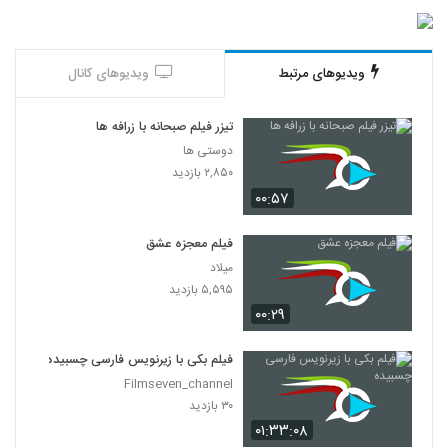
دانلود قسمت 12 سالهای دور از خانه (سریال)
(قانونی) | (قسمت دوازدهم)
19
۱۶۹ بازدید
ویدیوهای مرتبط
ویدیوهای کانال
دانلود کامل و رایگان قسمت بیست و هفتم
سریال نهنگ آبی
20
۱۹۸ بازدید
تیزر فیلم صبحانه با زرافه ها
دوستی ها
دانلود قسمت 2 مانکن (قانونی) دانلود قسمت
۲,۸۵۰ بازدید
دوم سریال مانکن (کامل) دانلود سریال مانکن
۰۰:۵۷
21
قسمت 2دوم
۳۱۵ بازدید
فیلم معجزه عشق
میلاد
۵,۵۹۵ بازدید
۰۰:۲۹
فیلم بکی با زیرنویس فارسی چسبیده
Filmseven_channel
۳۰ بازدید
۰۱:۳۳:۰۸