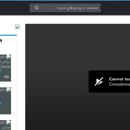
HD
Cannot lo
Crossdomai