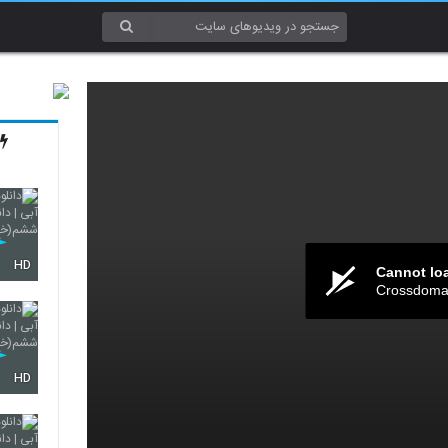
HD
Cannot lo
Crossdomai
HD