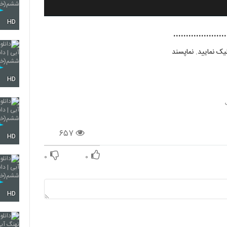
HD
..............
ک نمایید. نماپسند
HD
۶۵۷
HD
۰
۰
HD