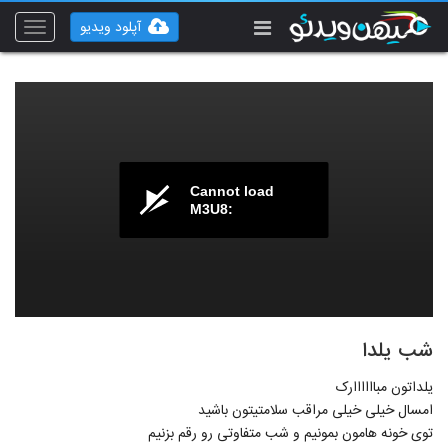
آپلود ویدیو
Toggle
vigation
Cannot load
M3U8:
شب یلدا
یلداتون مباااااارک
امسال خیلی خیلی مراقب سلامتیتون باشید
توی خونه هامون بمونیم و شب متفاوتی رو رقم بزنیم