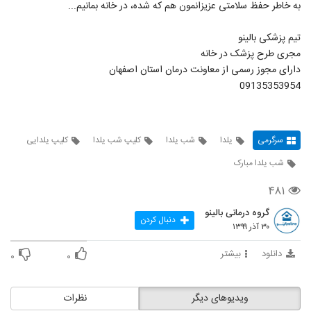
به خاطر حفظ سلامتی عزیزانمون هم که شده، در خانه بمانیم...
تیم پزشکی بالینو
مجری طرح پزشک در خانه
دارای مجوز رسمی از معاونت درمان استان اصفهان
09135353954
سرگرمی
یلدا
شب یلدا
کلیپ شب یلدا
کلیپ یلدایی
شب یلدا مبارک
۴۸۱
گروه درمانی بالینو
دنبال کردن
۳۰ آذر ۱۳۹۹
دانلود
بیشتر
۰
۰
ویدیوهای دیگر
نظرات