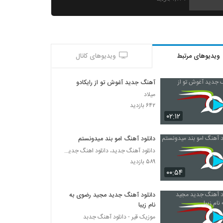
سجاد کریمی آهنگ سکوت عاشقانه
۵۳۴ بازدید
ویدیوهای مرتبط
ویدیوهای کانال
آهنگ پدرام پالیز بنام باران
۸۹۵ بازدید
آهنگ جدید آغوش تو از رایکادو
میلاد
دانلود آهنگ مرتضی صادقی کمک کن
۶۴۲ بازدید
۴۹۸ بازدید
۰۲:۱۲
دانلود آهنگ امو بند میدونستم
آهنگ باران از وحید تاج(سنتی)
دانلود آهنگ جدید، دانلود اهنگ جدید ایرانی
۷۳۵ بازدید
۵۸۹ بازدید
۰۰:۵۴
آهنگ ابراهیم جوادی بنام آی عشقیم
۸۸۳ بازدید
دانلود آهنگ جدید مجید رضوی به
نام زیبا
موزیک قیر - دانلود آهنگ جدبد