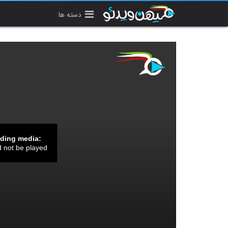
دسته ها
ading media:
d not be played