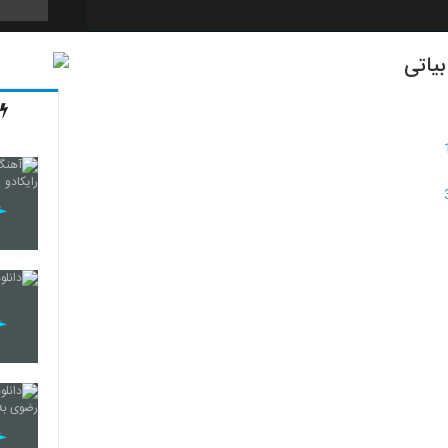
یاتی
337
338
339
340
341