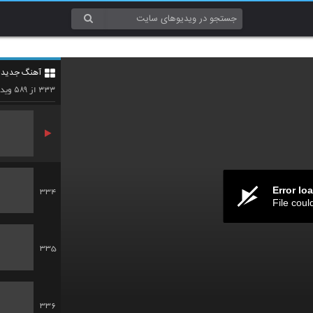
331
آهنگ جدید 3
332
۵۸۹
۳۳۳
از
ویدئ
Error lo
334
File coul
335
336