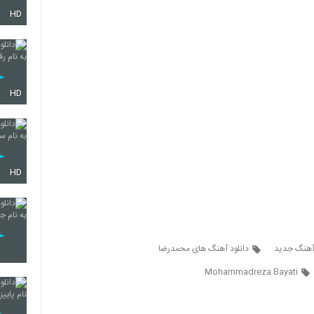
HD
353
354
HD
355
HD
356
 آهنگ جدید
دانلود آهنگ های محمدرضا
357
Mohammadreza Bayati
358