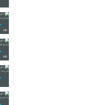
348
HD
349
350
HD
351
352