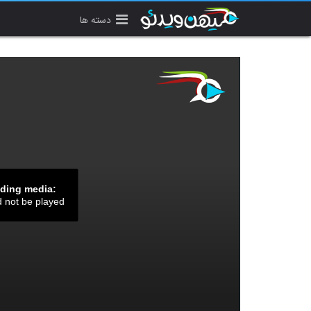
دسته ها
ading media:
d not be played