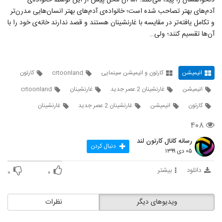
دلخواهشان را پیدا می‌کنند؛ اما آن محل پیش از این توسط خانواده‌ی
12
۵,۰۳۵ بازدید
آدم‌های بهتر تصاحب شده است؛ خانواده‌ی آدم‌های بهتر انسان‌هایی مدرن‌تر
و تکامل یافته‌تر در مقایسه با غارنشینان هستند و قصد ندارند خانه‌ی خود را با
کارتون بره ناقلا: فارماگدون A Shaun the
آن‌ها تقسیم کنند؛ ولی…
Sheep Movie: Farmageddon 2019
13
۳۷۱ بازدید
انیمیشن گربه ها و پیچتوپیا Cats and
انیمیشن
کارتون و انیمیشن سینمایی
crtoonland
کارتون
Peachtopia 2018 BluRay
14
۵۰۹ بازدید
انیمیشن
غارنشینان 2 عصر جدید
غارنشینان
crtoonland
کارتون
انیمیشن
غارنشینان 2 عصر جدید
غارنشینان
انیمیشن باب اسفنجی: دلقک بازیگوش با دوبله
فارسی
15
۴۰۸
۹۱۷ بازدید
رسانه کانال کارتون لند
دنبال کردن
انیمیشن بسیار زیبای پنگوئن ببری The
۰۵ دی ۱۳۹۹
Jungle Bunch: The Movie 2011
16
BluRay
۳۹۳ بازدید
دانلود
بیشتر
۰
۰
انیمیشن ماجراهای وینی پوه The Many
Adventures of Winnie the Pooh
ویدیوهای دیگر
نظرات
17
۹۱۹ بازدید