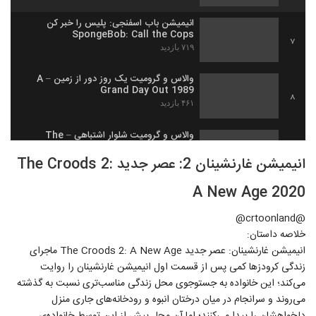
انیمیشن باب اسفنجی: پلیس را خبر کن
SpongeBob: Call the Cops
7
۷۱۹ بازدید
والاس و گرومیت یک روز دور از زمین – A
Grand Day Out 1989
8
۴۶۱ بازدید
والاس و گرومیت شلوار اشتباهی – The
Wrong Trousers 1993
9
انیمیشن غارنشینان 2: عصر جدید The Croods 2:
۷۲۷ بازدید
A New Age 2020
والاس و گرومیت لباس پشمی – A Close
Shave 1995
10
۵۲۳ بازدید
@crtoonland@
خلاصه داستان:
انیمیشن مینیون ها در تعطیلات ویژه
انیمیشن غارنشینان: عصر جدید The Croods 2: A New Age ماجرای
Minions Holiday Special 2020 WEB-
زندگی کرودزها کمی پس از قسمت اول انیمیشن غارنشینان را روایت
11
DL
۱,۲۳۰ بازدید
می‌کند؛ این خانواده به جستوجوی محل زندگی مناسب‌تری نسبت به گذشته
می‌روند و سرانجام در میان درختان انبوه و رودخانه‌های جاری منزل
انیمیشن جذاب باب اسفنجی: وقت استراحت
با دوبله فارسی