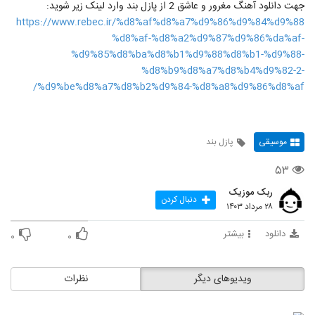
جهت دانلود آهنگ مغرور و عاشق 2 از پازل بند وارد لینک زیر شوید:
https://www.rebec.ir/%d8%af%d8%a7%d9%86%d9%84%d9%88
%d8%af-%d8%a2%d9%87%d9%86%da%af-
%d9%85%d8%ba%d8%b1%d9%88%d8%b1-%d9%88-
%d8%b9%d8%a7%d8%b4%d9%82-2-
%d9%be%d8%a7%d8%b2%d9%84-%d8%a8%d9%86%d8%af/
موسیقی
پازل بند
۵۳
ربک موزیک
دنبال کردن
۲۸ مرداد ۱۴۰۳
دانلود
بیشتر
۰
۰
ویدیوهای دیگر
نظرات