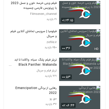
فیلم وینی خرسه: خون و عسل 2023
با زیرنویس فارسی چسبیده
Filmseven_channel
۲۱ بازدید
۰۱:۲۴:۱۵
فیلومیا | سرویس تماشای آنلاین فیلم
و سریال
zefile.ir
۲۵۰ بازدید
۰۰:۳۶
HD
تریلر فیلم پلنگ سیاه: واکاندا تا ابد
Black Panther: Wakanda
Forever 2022
تریلر فیلم و سریال
۷۲۱ بازدید
۰۰:۵۳
رهایی از بردگی Emancipation
2022
حق پو
۳۷ بازدید
۰۲:۰۶:۴۴