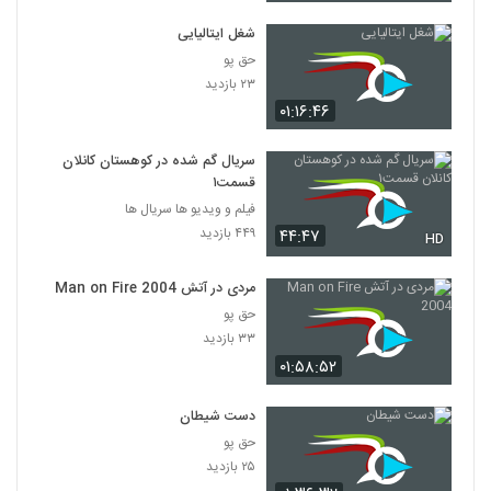
شغل ایتالیایی
حق پو
۲۳ بازدید
۰۱:۱۶:۴۶
سریال گم شده در کوهستان کانلان
قسمت۱
فیلم و ویدیو ها سریال ها
۴۴۹ بازدید
۴۴:۴۷
HD
مردی در آتش Man on Fire 2004
حق پو
۳۳ بازدید
۰۱:۵۸:۵۲
دست شیطان
حق پو
۲۵ بازدید