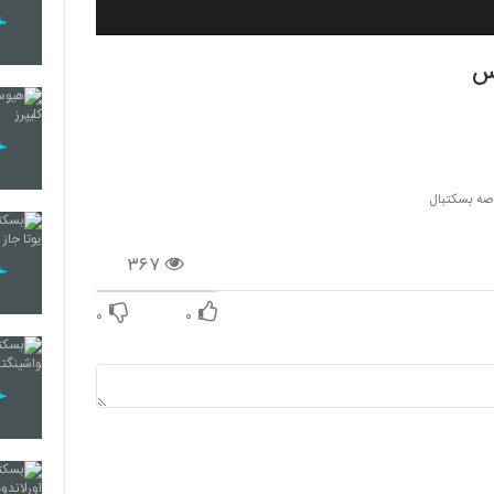
کس
صه بسکتبال
۳۶۷
۰
۰