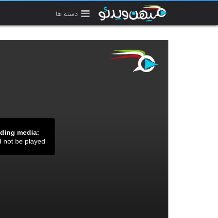
دسته ها
ading media:
d not be played