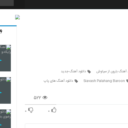
2125
2126
2127
د آهنگ بارون از سیاوش
دانلود آهنگ جدید
Siavash Palahang Baroon
دانلود آهنگ های پاپ
2128
۵۲۲
۰
۰
2129