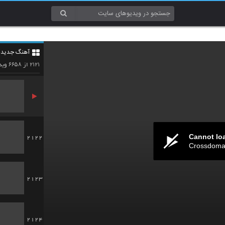
2119
آهنگ جدید 4
2120
۶۶۵۸
۲۱۲۱
از
وید
Cannot lo
2122
Crossdomai
2123
2124