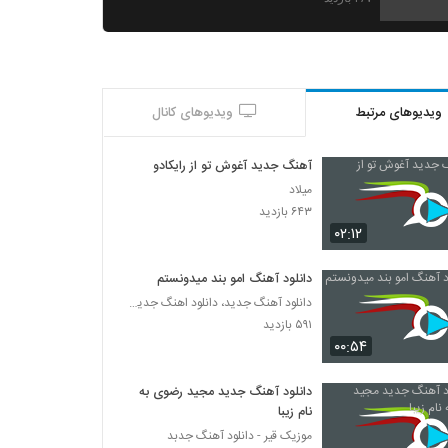
آهنگ حسین آزادی بنام چرا نبودی
۲۴۰ بازدید
ویدیوهای مرتبط
ویدیوهای کانال
Farshid Shabani Bebakhsh
۲۵۴ بازدید
آهنگ جدید آغوش تو از رایکادو
میلاد
Saeed Aram Ki Sokoutamo Shenide
۶۴۳ بازدید
۲۲۵ بازدید
۰۲:۱۲
دانلود آهنگ امو بند میدونستم
دانلود آهنگ مانی زندی خودت خواستی
دانلود آهنگ جدید، دانلود اهنگ جدید ایرانی
۲۴۲ بازدید
۵۹۱ بازدید
۰۰:۵۴
دانلود آهنگ جدید و زیبای محمد بیگی با نام
موج عشق
دانلود آهنگ جدید مجید رضوی به
۵۶۳ بازدید
نام زیبا
موزیک قیر - دانلود آهنگ جدبد