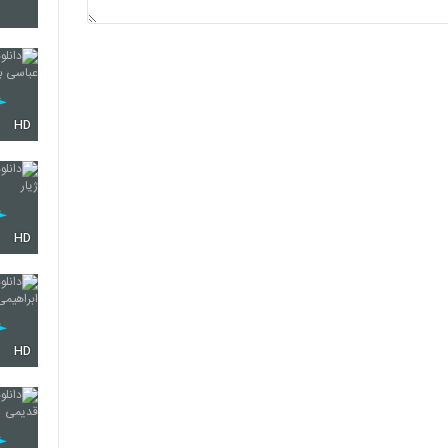
2185
2186
HD
2187
HD
2188
HD
2189
2190