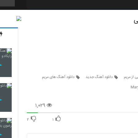
ی
2180
2181
2182
 از مریم
دانلود آهنگ جدید
دانلود آهنگ های مریم
Mar
2183
۱,۰۲۹
۲
۱
2184