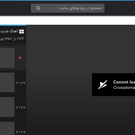
2174
آهنگ جدید 4
2175
۶۶۵۸
۲۱۷۶
از
وید
Cannot lo
2177
Crossdomai
2178
2179