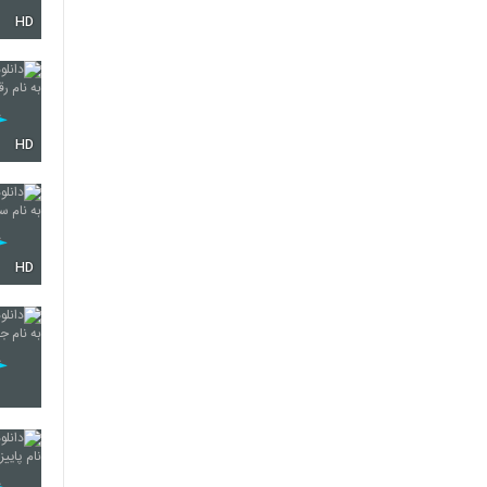
HD
2196
2197
HD
2198
HD
2199
2200
2201