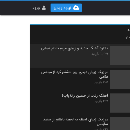
شهرام بهزادپور آهنگ قرعه خوشبختی
ورود
۲۹۱ بازدید
آپلود ویدیو
آهنگ من عاشقت شدم از علی رنجبر(پاپ)
۵۶۵ بازدید
ئو
دانلود آهنگ جدید و زیبای مریم با نام کجایی
۱,۰۲۹ بازدید
موزیک زیبای دیدی یهو عاشقم کرد از مرتضی
غلامی
۳۰۵ بازدید
آهنگ رفت از حسین راد(پاپ)
۲۹۷ بازدید
موزیک زیبای لحظه به لحظه باهاتم از سعید
ساینس
۲۶۷ بازدید