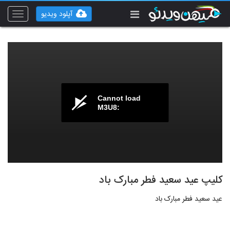
آپلود ویدیو
Toggle
vigation
Cannot load
M3U8:
کلیپ عید سعید فطر مبارک باد
عید سعید فطر مبارک باد