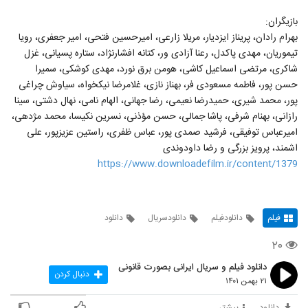
بازیگران:
بهرام رادان، پریناز ایزدیار، مریلا زارعی، امیرحسین فتحی، امیر جعفری، رویا
تیموریان، مهدی پاکدل، رعنا آزادی ور، کتانه افشارنژاد، ستاره پسیانی، غزل
شاکری، مرتضی اسماعیل کاشی، هومن برق نورد، مهدی کوشکی، سمیرا
حسن پور، فاطمه مسعودی فر، بهناز نازی، غلامرضا نیکخواه، سیاوش چراغی
پور، محمد شیری، حمیدرضا نعیمی، رضا جهانی، الهام نامی، نهال دشتی، سینا
رازانی، بهنام شرفی، پاشا جمالی، حسن مؤذنی، نسرین نکیسا، محمد مژدهی،
امیرعباس توفیقی، فرشید صمدی پور، عباس ظفری، راستین عزیزپور، علی
اشمند، پرویز بزرگی و رضا داودوندی
https://www.downloadefilm.ir/content/1379
فیلم
دانلودفیلم
دانلودسریال
دانلود
۲۰
دانلود فیلم و سریال ایرانی بصورت قانونی
دنبال کردن
۲۱ بهمن ۱۴۰۱