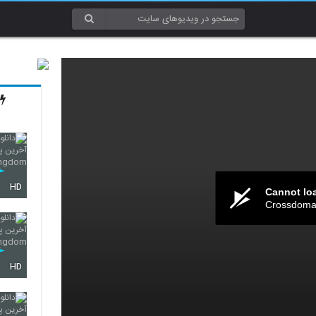
HD
Cannot lo
Crossdomai
HD