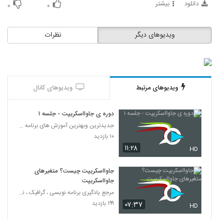
دانلود
بیشتر
56
۰
۰
021057 - آموزش JavaScript سری دوم
ویدیوهای دیگر
نظرات
۳۷۵ بازدید
57
021058 - آموزش JavaScript سری دوم
۵۴۷ بازدید
58
ویدیوهای مرتبط
ویدیوهای کانال
021059 - آموزش JavaScript سری دوم
دوره ی جاوااسکریپت - جلسه ۱
۳۹۸ بازدید
59
جدیدترین وبهترین آموزش های برنامه نویسی به زبان فا
۱۰ بازدید
021060 - آموزش JavaScript سری دوم
۱۱:۲۸
HD
۳۹۵ بازدید
60
جاوااسکریپت چیست؟ متغیرهای
جاوااسکریپت
021061 - آموزش JavaScript سری دوم
مرجع یادگیری برنامه نویسی ، گرافیک ، نرم افزار های
۳۹۹ بازدید
61
۱۹۹ بازدید
۰۷:۳۷
HD