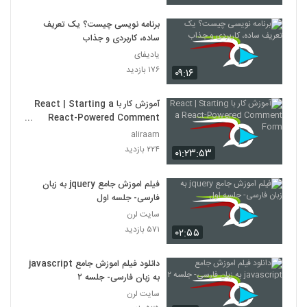
برنامه نویسی چیست؟ یک تعریف
ساده، کاربردی و جذاب
یادیفای
۱۷۶ بازدید
۰۹:۱۶
آموزش کار با React | Starting a
React-Powered Comment
Form
aliraam
۲۲۴ بازدید
۰۱:۲۳:۵۳
فیلم اموزش جامع jquery به زبان
فارسی- جلسه اول
سایت لرن
۵۷۱ بازدید
۰۲:۵۵
دانلود فیلم اموزش جامع javascript
به زبان فارسی- جلسه ۲
سایت لرن