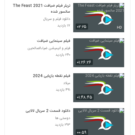
7
تریلر فیلم ضیافت The Feast 2021
سانسور شده
دانلود فیلم این زن ها ساخته عباس رزیجی
دانلود فیلم و سریال
۳,۲۰۳ بازدید
۱۷ بازدید
۰۲:۲۵
8
HD
فیلم سینمایی ضیافت
دانلود فیلم ایرانی کلاغ پر
فیلم و انیمیشن ضیاءالصالحین
۵,۶۸۰ بازدید
9
۲۴۰ بازدید
۰۱:۲۶:۲۶
دانلود فیلم چراغی در مه به کارگردانی پناه بر خدا
رضایی
10
فیلم نقطه بازیابی 2024
۱,۰۵۸ بازدید
میلاد
دانلود فیلم بیتابی بیتا
۴۹۱ بازدید
۵,۸۵۷ بازدید
۰۱:۴۸:۴۵
11
دانلود قسمت 2 سریال لالایی
دانلود فیلم سیانور با لینک مستقیم و کیفیت
دوستی ها
عالی
12
۲۹۳ بازدید
۱,۷۹۹ بازدید
۰۰:۵۹