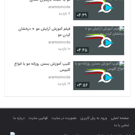
aramismode
۷ بازدید
۰۴:۴۹
فیلم آموزش آرایش مو + درخشان
کردن مو
aramismode
۱۰ بازدید
۰۴:۴۵
کلیپ آموزش بستن روزانه مو با انواع
کلیپس
aramismode
۱۲ بازدید
۰۳:۵۶
صفحه اصلی
ورود به پنل کاربری
عضویت در سایت
قوانین سایت
درباره ما
تماس با ما