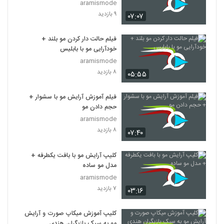
aramismode
۹ بازدید
۰۷:۰۷
فیلم حالت دار کردن مو بلند +
خودآرایی مو با بابلیس
aramismode
۸ بازدید
۰۵:۵۵
فیلم آموزش آرایش مو با سشوار +
حجم دادن مو
aramismode
۸ بازدید
۰۷:۴۰
کلیپ آرایش مو با بافت یکطرفه +
مدل مو ساده
aramismode
۷ بازدید
۰۳:۱۶
کلیپ آموزش میکاپ صورت و آرایش
مو به سبک بازیگران هندی