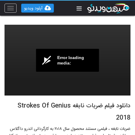
آپلود ویدیو
Toggle
vigation
Error loading
media:
دانلود فیلم ضربات نابغه Strokes Of Genius
2018
ضربات نابغه ، فیلمی مستند محصول سال ۲۰۱۸ به کارگردانی اندرو داگلاس