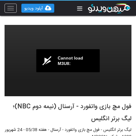
آپلود ویدیو
Toggle
vigation
Cannot load
M3U8:
فول مچ بازی واتفورد - آرسنال (نیمه دوم NBC)؛
لیگ برتر انگلیس
لیگ برتر انگلیس - فول مچ بازی واتفورد - آرسنال - هفته 05/38 - 24 شهریور