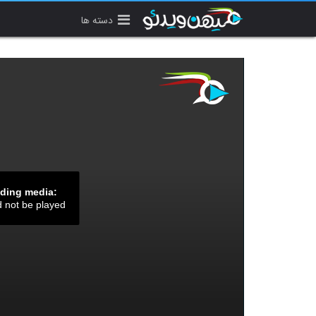
دسته ها
ading media:
d not be played