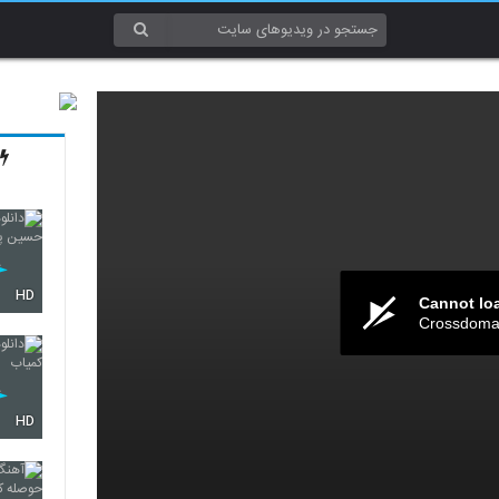
HD
Cannot lo
Crossdomai
HD