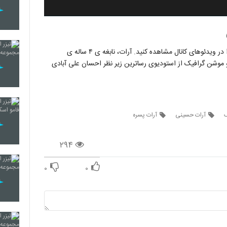
انتشار قسمت هفتم چیز گپ بعد از مدتی تاخیر. ویدئوی کامل را در ویدئوهای کانال مشاهده کنید. آرات، نابغه ی ۴ ساله ی
 موشن گرافیک از استودیوی رساترین زیر نظر احسان علی آبادی
ک
آرات حسینی
آرات پسره
۲۹۴
۰
۰