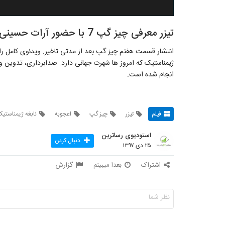
تیزر معرفی چیز گپ 7 با حضور آرات حسینی
ژیمناستیک که امروز ها شهرت جهانی دارد. صدابرداری، تدوین و
انجام شده است.
فیلم
تیزر
چیز گپ
اعجوبه
نابغه ژیمناستی
استودیوی رساترین
دنبال کردن
۲۵ دی ۱۳۹۷
اشتراک
بعدا میبینم
گزارش