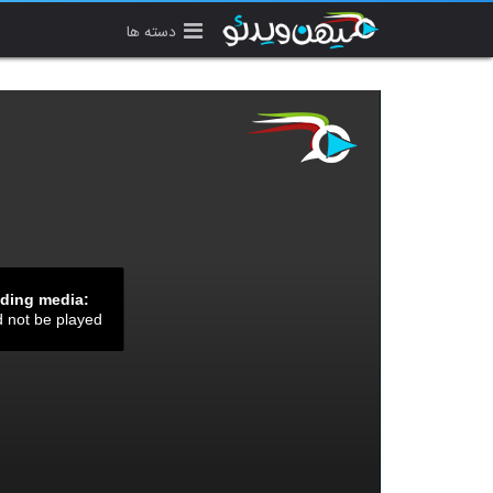
دسته ها
ading media:
d not be played