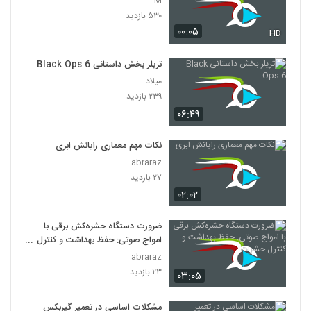
M
۵۳۰ بازدید
۰۰:۰۵
HD
تریلر بخش داستانی Black Ops 6
میلاد
۲۳۹ بازدید
۰۶:۴۹
نکات مهم معماری رایانش ابری
abraraz
۲۷ بازدید
۰۲:۰۲
ضرورت دستگاه حشره‌کش برقی با
امواج صوتی: حفظ بهداشت و کنترل
حشرات
abraraz
۲۳ بازدید
۰۳:۰۵
مشکلات اساسی در تعمیر گیربکس